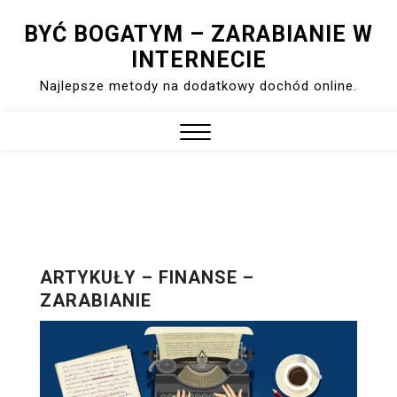
Skip
BYĆ BOGATYM – ZARABIANIE W
to
INTERNECIE
content
Najlepsze metody na dodatkowy dochód online.
Close
Menu
ARTYKUŁY – FINANSE –
ZARABIANIE